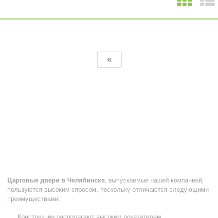
Галерея
Царговые двери в Челябинске
, выпускаемые нашей компанией,
пользуются высоким спросом, поскольку отличаются следующими
преимуществами:
Конструкции располагают высоким показателем