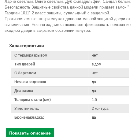
Ларче светлый, Венге светлый, Дуб филадельфия, Сандал белый.
Безопасность Защитные свойства данной модели придает замок "
Гардиан 1011" 2 класс защиты, сувальдный с защелкой.
Противосъемные штыри служат дополнительной защитой двери от
выпиливания. Ночная задвижка позволяет фиксировать положение
входной двери в закрытом состоянии изнутри.
Характеристики
С терморазрывом
нет
Тип дверей
в дом
С Зеркалом
нет
Ночная задвижка
да
Два замка
да
Толщина стали (мм)
1.5
Уплотнитель:
2 контура
Броненакладка:
да
Показать описание