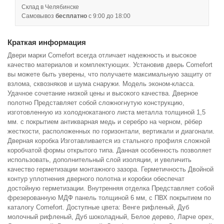
Склад в Челябинске
Самовывоз
бесплатно
с 9:00 до 18:00
Краткая информация
Двери марки Comefort всегда отличает надежность и высокое
качество материалов и комплектующих. Установив дверь Comefort
вы можете быть уверены, что получаете максимальную защиту от
взлома, сквозняков и шума снаружи. Модель эконом-класса.
Удачное сочетание низкой цены и высокого качества. Дверное
полотно Представляет собой сложногнутую конструкцию,
изготовленную из холоднокатаного листа металла толщиной 1,5
мм. с покрытием антикварная медь и серебро на черном, рёбер
жесткости, расположенных по горизонтали, вертикали и диагонали.
Дверная коробка Изготавливается из стального профиля сложной
коробчатой формы открытого типа. Данная особенность позволяет
использовать, дополнительный слой изоляции, и увеличить
качество герметизации монтажного зазора. Герметичность Двойной
контур уплотнения дверного полотна и коробки обеспечат
достойную герметизации. Внутренняя отделка Представляет собой
фрезерованную МДФ панель толщиной 6 мм, с ПВХ покрытием по
каталогу Comefort. Доступные цвета: Венге рифленый, Дуб
молочный рифленый, Дуб шоколадный, Белое дерево, Ларче орех,